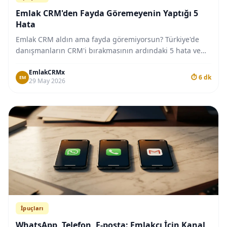
Emlak CRM'den Fayda Göremeyenin Yaptığı 5
Hata
Emlak CRM aldın ama fayda göremiyorsun? Türkiye'de
danışmanların CRM'i bırakmasının ardındaki 5 hata ve
her birinin nasıl önleneceği.
EmlakCRMx
⏱ 6 dk
EM
29 May 2026
İpuçları
WhatsApp, Telefon, E-posta: Emlakçı İçin Kanal