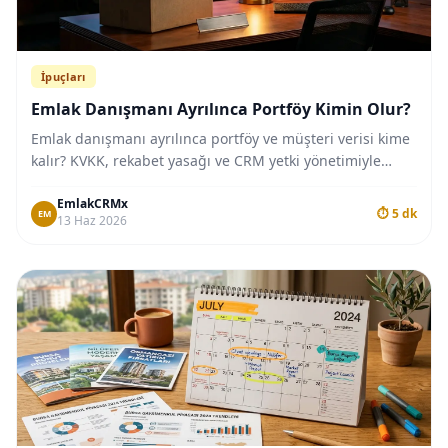
İpuçları
Emlak Danışmanı Ayrılınca Portföy Kimin Olur?
Emlak danışmanı ayrılınca portföy ve müşteri verisi kime
kalır? KVKK, rekabet yasağı ve CRM yetki yönetimiyle
ofisini koruma rehberi burada.
EmlakCRMx
⏱ 5 dk
EM
13 Haz 2026