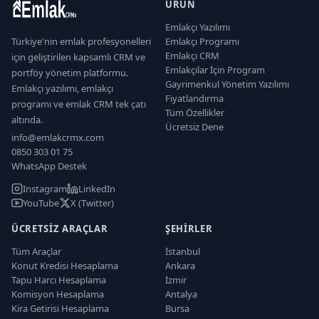
ÜRÜN
Emlakçı Yazılımı
Türkiye'nin emlak profesyonelleri
Emlakçı Programı
Emlakçı CRM
için geliştirilen kapsamlı CRM ve
Emlakçılar İçin Program
portföy yönetim platformu.
Gayrimenkul Yönetim Yazılımı
Emlakçı yazılımı, emlakçı
Fiyatlandırma
programı ve emlak CRM tek çatı
Tüm Özellikler
altında.
Ücretsiz Dene
info@emlakcrmx.com
0850 303 01 75
WhatsApp Destek
Instagram
LinkedIn
YouTube
X (Twitter)
ÜCRETSIZ ARAÇLAR
ŞEHIRLER
Tüm Araçlar
İstanbul
Konut Kredisi Hesaplama
Ankara
Tapu Harcı Hesaplama
İzmir
Komisyon Hesaplama
Antalya
Kira Getirisi Hesaplama
Bursa