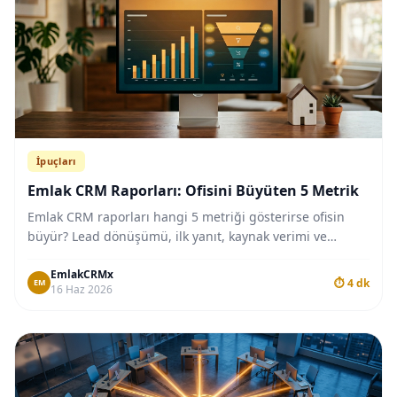
İpuçları
Emlak CRM Raporları: Ofisini Büyüten 5 Metrik
Emlak CRM raporları hangi 5 metriği gösterirse ofisin
büyür? Lead dönüşümü, ilk yanıt, kaynak verimi ve
dağılımı okuma rehberi burada.
EmlakCRMx
⏱ 4 dk
EM
16 Haz 2026