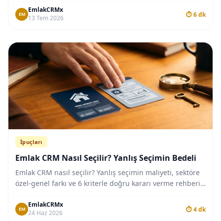
EmlakCRMx
⏱ 6 dk
EM
13 Tem 2026
İpuçları
Emlak CRM Nasıl Seçilir? Yanlış Seçimin Bedeli
Emlak CRM nasıl seçilir? Yanlış seçimin maliyeti, sektöre
özel-genel farkı ve 6 kriterle doğru kararı verme rehberi
bu yazıda.
EmlakCRMx
⏱ 4 dk
EM
24 Haz 2026