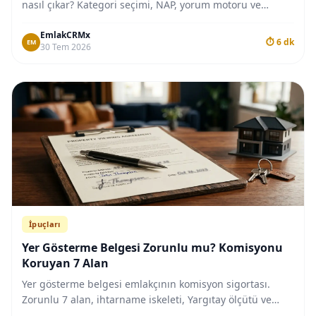
nasıl çıkar? Kategori seçimi, NAP, yorum motoru ve
haftalık 30 dakikalık plan bu rehberde.
EmlakCRMx
⏱ 6 dk
EM
30 Tem 2026
İpuçları
Yer Gösterme Belgesi Zorunlu mu? Komisyonu
Koruyan 7 Alan
Yer gösterme belgesi emlakçının komisyon sigortası.
Zorunlu 7 alan, ihtarname iskeleti, Yargıtay ölçütü ve
tahsilat merdiveniyle 2026 rehberi.