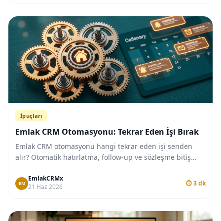
İpuçları
Emlak CRM Otomasyonu: Tekrar Eden İşi Bırak
Emlak CRM otomasyonu hangi tekrar eden işi senden
alır? Otomatik hatırlatma, follow-up ve sözleşme bitiş
uyarısıyla zaman kazanma rehberi.
EmlakCRMx
⏱ 3 dk
EM
21 Haz 2026