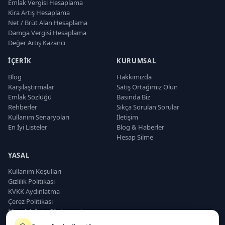
Emlak Vergisi Hesaplama
Kira Artış Hesaplama
Net / Brüt Alan Hesaplama
Damga Vergisi Hesaplama
Değer Artış Kazancı
İÇERIK
KURUMSAL
Blog
Hakkımızda
Karşılaştırmalar
Satış Ortağımız Olun
Emlak Sözlüğü
Basında Biz
Rehberler
Sıkça Sorulan Sorular
Kullanım Senaryoları
İletişim
En İyi Listeler
Blog & Haberler
Hesap Silme
YASAL
Kullanım Koşulları
Gizlilik Politikası
KVKK Aydınlatma
Çerez Politikası
Mesafeli Satış Sözleşmesi
Sorumluluk Reddi