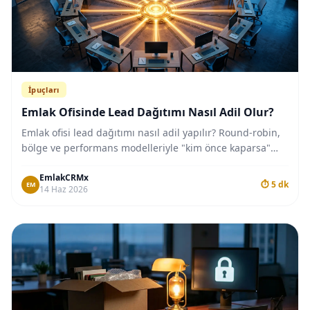
İpuçları
Emlak Ofisinde Lead Dağıtımı Nasıl Adil Olur?
Emlak ofisi lead dağıtımı nasıl adil yapılır? Round-robin,
bölge ve performans modelleriyle "kim önce kaparsa"
kavgasını bitiren ekip rehberi.
EmlakCRMx
⏱ 5 dk
EM
14 Haz 2026