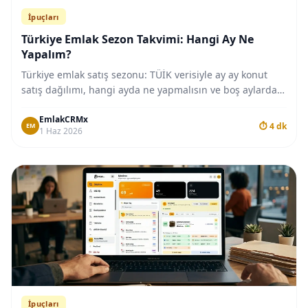
İpuçları
Türkiye Emlak Sezon Takvimi: Hangi Ay Ne
Yapalım?
Türkiye emlak satış sezonu: TÜİK verisiyle ay ay konut
satış dağılımı, hangi ayda ne yapmalısın ve boş aylarda
pipeline nasıl doldurulur? 2026 danışman takvimi.
EmlakCRMx
⏱ 4 dk
EM
1 Haz 2026
İpuçları