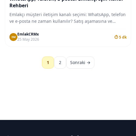
Rehberi
Emlakçı müşteri iletişim kanalı seçimi: WhatsApp, telefon
ve e-posta ne zaman kullanılır? Satış aşamasına ve
müşteri profiline göre kanal rehberi.
EmlakCRMx
⏱ 5 dk
EM
25 May 2026
1
2
Sonraki →