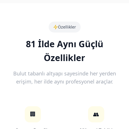
Özellikler
81 İlde Aynı Güçlü
Özellikler
Bulut tabanlı altyapı sayesinde her yerden
erişim, her ilde aynı profesyonel araçlar.
🏢
👥