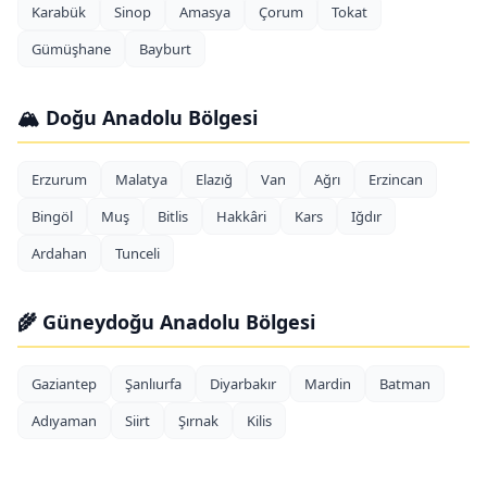
Karabük
Sinop
Amasya
Çorum
Tokat
Gümüşhane
Bayburt
🏔️ Doğu Anadolu Bölgesi
Erzurum
Malatya
Elazığ
Van
Ağrı
Erzincan
Bingöl
Muş
Bitlis
Hakkâri
Kars
Iğdır
Ardahan
Tunceli
🌾 Güneydoğu Anadolu Bölgesi
Gaziantep
Şanlıurfa
Diyarbakır
Mardin
Batman
Adıyaman
Siirt
Şırnak
Kilis