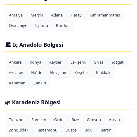
Antalya
Mersin
Adana
Hatay
Kahramanmaraş
Osmaniye
Isparta
Burdur
🏛️ İç Anadolu Bölgesi
Ankara
Konya
Kayseri
Eskişehir
Sivas
Yozgat
Aksaray
Niğde
Nevşehir
Kırşehir
Kırıkkale
Karaman
Çankırı
🌿 Karadeniz Bölgesi
Trabzon
Samsun
Ordu
Rize
Giresun
Artvin
Zonguldak
Kastamonu
Düzce
Bolu
Bartın