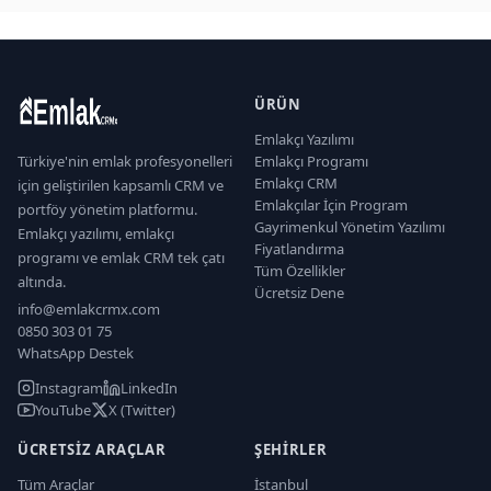
ÜRÜN
Emlakçı Yazılımı
Türkiye'nin emlak profesyonelleri
Emlakçı Programı
Emlakçı CRM
için geliştirilen kapsamlı CRM ve
Emlakçılar İçin Program
portföy yönetim platformu.
Gayrimenkul Yönetim Yazılımı
Emlakçı yazılımı, emlakçı
Fiyatlandırma
programı ve emlak CRM tek çatı
Tüm Özellikler
altında.
Ücretsiz Dene
info@emlakcrmx.com
0850 303 01 75
WhatsApp Destek
Instagram
LinkedIn
YouTube
X (Twitter)
ÜCRETSIZ ARAÇLAR
ŞEHIRLER
Tüm Araçlar
İstanbul