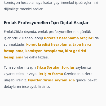
komisyon hesaplamaya kadar gayrimenkul iş süreçlerinizi
dijitalleştirmenizi sağlar.
Emlak Profesyonelleri İçin Dijital Araçlar
EmlakCRMx dışında, emlak profesyonellerinin günlük
işlerinde kullanabileceği
ücretsiz hesaplama araçları
da
sunmaktadır:
konut kredisi hesaplama
,
tapu harcı
hesaplama
,
komisyon hesaplama
,
kira getirisi
hesaplama
ve daha fazlası.
Tüm sorularınız için
Sıkça Sorulan Sorular
sayfamızı
ziyaret edebilir veya
iletişim formu
üzerinden bizlere
ulaşabilirsiniz.
Fiyatlandırma sayfamızda
güncel paket
detaylarını inceleyebilirsiniz.