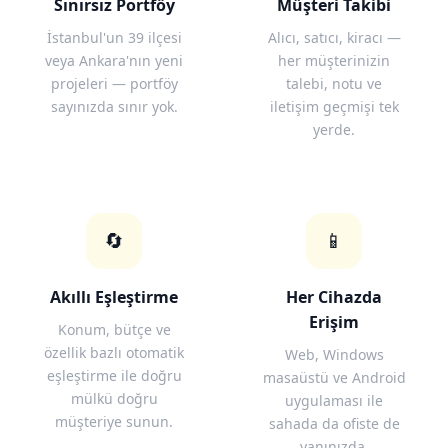
Sınırsız Portföy
Müşteri Takibi
İstanbul'un 39 ilçesi
Alıcı, satıcı, kiracı —
veya Ankara'nın yeni
her müşterinizin
projeleri — portföy
talebi, notu ve
sayınızda sınır yok.
iletişim geçmişi tek
yerde.
🔄
📱
Akıllı Eşleştirme
Her Cihazda
Erişim
Konum, bütçe ve
özellik bazlı otomatik
Web, Windows
eşleştirme ile doğru
masaüstü ve Android
mülkü doğru
uygulaması ile
müşteriye sunun.
sahada da ofiste de
yanınızda.