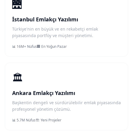
🌉
İstanbul Emlakçı Yazılımı
Türkiye'nin en büyük ve en rekabetçi emlak
piyasasında portföy ve müşteri yönetimi.
📊 16M+ Nüfus
🏢 En Yoğun Pazar
🏛️
Ankara Emlakçı Yazılımı
Başkentin dengeli ve sürdürülebilir emlak piyasasında
profesyonel yönetim çözümü.
📊 5.7M Nüfus
🏗️ Yeni Projeler