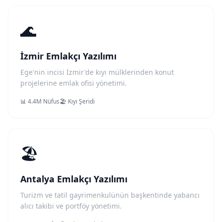
🌊
İzmir Emlakçı Yazılımı
Ege'nin incisi İzmir'de kıyı mülklerinden konut
projelerine emlak ofisi yönetimi.
📊 4.4M Nüfus
🏖️ Kıyı Şeridi
🏖️
Antalya Emlakçı Yazılımı
Turizm ve tatil gayrimenkulünün başkentinde yabancı
alıcı takibi ve portföy yönetimi.