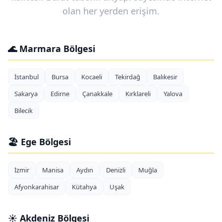
olan her yerden erişim.
🌊 Marmara Bölgesi
İstanbul
Bursa
Kocaeli
Tekirdağ
Balıkesir
Sakarya
Edirne
Çanakkale
Kırklareli
Yalova
Bilecik
🏖️ Ege Bölgesi
İzmir
Manisa
Aydın
Denizli
Muğla
Afyonkarahisar
Kütahya
Uşak
☀️ Akdeniz Bölgesi