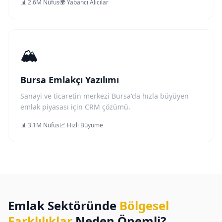
📊 2.6M Nüfus
🌍 Yabancı Alıcılar
🏔️
Bursa Emlakçı Yazılımı
Sanayi ve ticaretin merkezi Bursa'da hızla büyüyen
emlak piyasası için CRM çözümü.
📊 3.1M Nüfus
📈 Hızlı Büyüme
Emlak Sektöründe
Bölgesel
Farklılıklar
Neden Önemli?