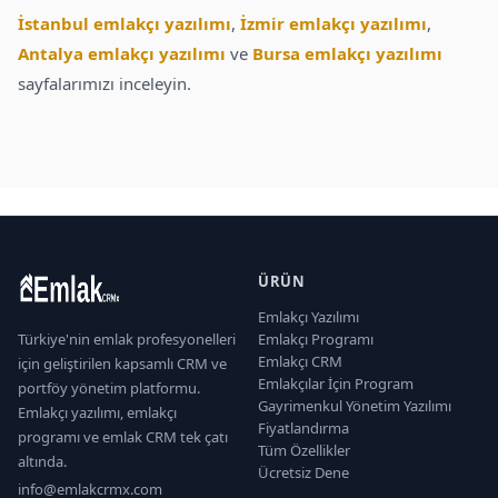
İstanbul emlakçı yazılımı
,
İzmir emlakçı yazılımı
,
Antalya emlakçı yazılımı
ve
Bursa emlakçı yazılımı
sayfalarımızı inceleyin.
ÜRÜN
Emlakçı Yazılımı
Türkiye'nin emlak profesyonelleri
Emlakçı Programı
Emlakçı CRM
için geliştirilen kapsamlı CRM ve
Emlakçılar İçin Program
portföy yönetim platformu.
Gayrimenkul Yönetim Yazılımı
Emlakçı yazılımı, emlakçı
Fiyatlandırma
programı ve emlak CRM tek çatı
Tüm Özellikler
altında.
Ücretsiz Dene
info@emlakcrmx.com