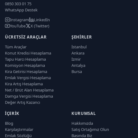
0850 303 01 75
WhatsApp Destek
Instagram
LinkedIn
YouTube
X (Twitter)
ÜCRETSIZ ARAÇLAR
ŞEHIRLER
Tüm Araçlar
İstanbul
Konut Kredisi Hesaplama
Ankara
Tapu Harcı Hesaplama
İzmir
Komisyon Hesaplama
Antalya
Kira Getirisi Hesaplama
Bursa
Emlak Vergisi Hesaplama
Kira Artış Hesaplama
Net / Brüt Alan Hesaplama
Damga Vergisi Hesaplama
Değer Artış Kazancı
İÇERIK
KURUMSAL
Blog
Hakkımızda
Karşılaştırmalar
Satış Ortağımız Olun
Emlak Sözlüğü
Basında Biz