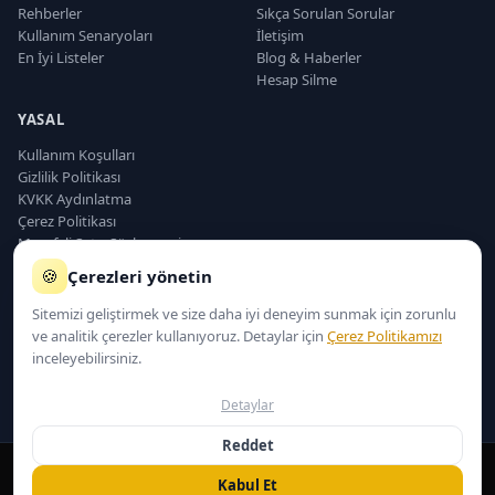
Rehberler
Sıkça Sorulan Sorular
Kullanım Senaryoları
İletişim
En İyi Listeler
Blog & Haberler
Hesap Silme
YASAL
Kullanım Koşulları
Gizlilik Politikası
KVKK Aydınlatma
Çerez Politikası
Mesafeli Satış Sözleşmesi
Sorumluluk Reddi
🍪
Çerezleri yönetin
Teslimat ve İade
Sitemizi geliştirmek ve size daha iyi deneyim sunmak için zorunlu
ve analitik çerezler kullanıyoruz. Detaylar için
Çerez Politikamızı
inceleyebilirsiniz.
EmlakCRMx © 2025–2026 — Tüm hakları saklıdır.
🔒 SSL Korumalı
🇹🇷 Türkiye'de Geliştirildi
Detaylar
☁️ Bulut Tabanlı
WhatsApp Hattı
Reddet
Çevrimiçi
© 2025 – 2026 EmlakCRMx | Tüm Hakları Saklıdır.
Kabul Et