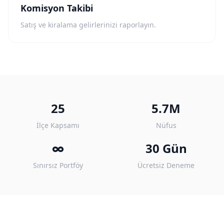
Komisyon Takibi
Satış ve kiralama gelirlerinizi raporlayın.
25
5.7M
İlçe Kapsamı
Nüfus
∞
30 Gün
Sınırsız Portföy
Ücretsiz Deneme