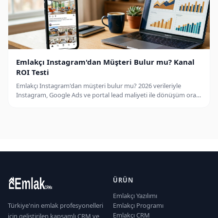
Emlakçı Instagram'dan Müşteri Bulur mu? Kanal
ROI Testi
Emlakçı Instagram'dan müşteri bulur mu? 2026 verileriyle
Instagram, Google Ads ve portal lead maliyeti ile dönüşüm oranı
karşılaştırması.
ÜRÜN
Emlakçı Yazılımı
Türkiye'nin emlak profesyonelleri
Emlakçı Programı
Emlakçı CRM
için geliştirilen kapsamlı CRM ve