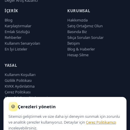
Değer Artış Kazancı
İÇERIK
KURUMSAL
Blog
Hakkımızda
Karşılaştırmalar
Satış Ortağımız Olun
Emlak Sözlüğü
Basında Biz
Rehberler
Sıkça Sorulan Sorular
Kullanım Senaryoları
İletişim
En İyi Listeler
Blog & Haberler
Hesap Silme
YASAL
Kullanım Koşulları
Gizlilik Politikası
KVKK Aydınlatma
Çerez Politikası
Mesafeli Satış Sözleşmesi
Sorumluluk Reddi
🍪
Çerezleri yönetin
Teslimat ve İade
Sitemizi geliştirmek ve size daha iyi deneyim sunmak için zorunlu
ve analitik çerezler kullanıyoruz. Detaylar için
Çerez Politikamızı
inceleyebilirsiniz.