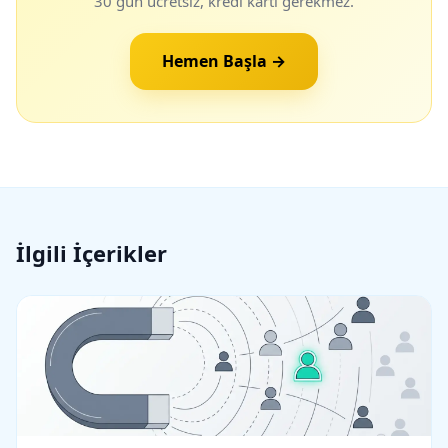
30 gün ücretsiz, kredi kartı gerekmez.
Hemen Başla →
İlgili İçerikler