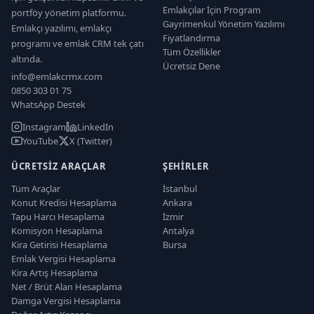
Emlakçılar İçin Program
portföy yönetim platformu.
Gayrimenkul Yönetim Yazılımı
Emlakçı yazılımı, emlakçı
Fiyatlandırma
programı ve emlak CRM tek çatı
Tüm Özellikler
altında.
Ücretsiz Dene
info@emlakcrmx.com
0850 303 01 75
WhatsApp Destek
Instagram
LinkedIn
YouTube
X (Twitter)
ÜCRETSIZ ARAÇLAR
ŞEHIRLER
Tüm Araçlar
İstanbul
Konut Kredisi Hesaplama
Ankara
Tapu Harcı Hesaplama
İzmir
Komisyon Hesaplama
Antalya
Kira Getirisi Hesaplama
Bursa
Emlak Vergisi Hesaplama
Kira Artış Hesaplama
Net / Brüt Alan Hesaplama
Damga Vergisi Hesaplama