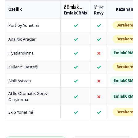
Özellik
Kazanan
EmlakCRMx
Revy
✓
✓
Portföy Yönetimi
Berabere
✓
✓
Analitik Araçlar
Berabere
✓
✗
Fiyatlandırma
EmlakCRMx
✓
✓
Kullanıcı Desteği
Berabere
✓
✗
Akıllı Asistan
EmlakCRMx
AI İle Otomatik Görev
✓
✗
EmlakCRMx
Oluşturma
✓
✓
Ekip Yönetimi
Berabere