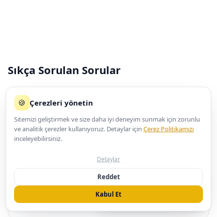
Sıkça Sorulan Sorular
🍪
Çerezleri yönetin
EmlakCRMx hangi tür emlak ofisleri
Sitemizi geliştirmek ve size daha iyi deneyim sunmak için zorunlu
＋
ve analitik çerezler kullanıyoruz. Detaylar için
Çerez Politikamızı
için uygundur?
inceleyebilirsiniz.
Detaylar
WhatsApp Hattı
Reddet
＋
Revy'nin analitik araçları yeterli mi?
Çevrimiçi
Kabul Et