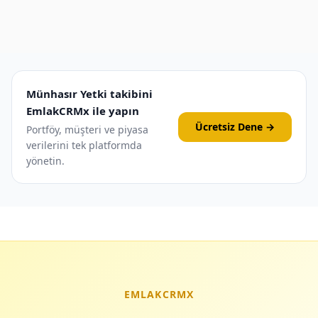
Münhasır Yetki takibini
EmlakCRMx ile yapın
Ücretsiz Dene →
Portföy, müşteri ve piyasa
verilerini tek platformda
yönetin.
EMLAKCRMX