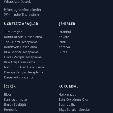
WhatsApp Destek
Instagram
LinkedIn
YouTube
X (Twitter)
ÜCRETSIZ ARAÇLAR
ŞEHIRLER
Tüm Araçlar
İstanbul
Konut Kredisi Hesaplama
Ankara
Tapu Harcı Hesaplama
İzmir
Komisyon Hesaplama
Antalya
Kira Getirisi Hesaplama
Bursa
Emlak Vergisi Hesaplama
Kira Artış Hesaplama
Net / Brüt Alan Hesaplama
Damga Vergisi Hesaplama
Değer Artış Kazancı
İÇERIK
KURUMSAL
Blog
Hakkımızda
Karşılaştırmalar
Satış Ortağımız Olun
Emlak Sözlüğü
Basında Biz
Rehberler
Sıkça Sorulan Sorular