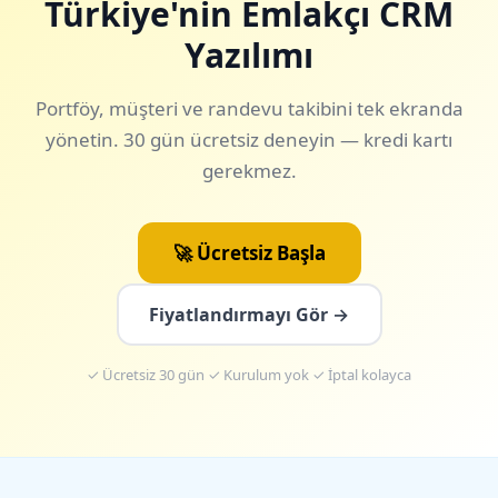
Türkiye'nin Emlakçı CRM
Yazılımı
Portföy, müşteri ve randevu takibini tek ekranda
yönetin. 30 gün ücretsiz deneyin — kredi kartı
gerekmez.
🚀 Ücretsiz Başla
Fiyatlandırmayı Gör →
✓ Ücretsiz 30 gün ✓ Kurulum yok ✓ İptal kolayca