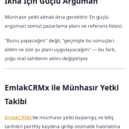
İkna İçin Güçlü Argüman
Münhasır yetki almak ikna gerektirir. En güçlü
argüman somut pazarlama planı ve referans listesi.
"Bunu yapacağım" değil, "geçmişte bu sonuçları
aldım ve size şu planı uygulayacağım" — bu fark,
çoğu mal sahibinin aklını değiştiriyor.
EmlakCRMx ile Münhasır Yetki
Takibi
EmlakCRMx
'de münhasır yetki başlangıç ve bitiş
tarihleri portföy kaydına girilip otomatik hatırlatma