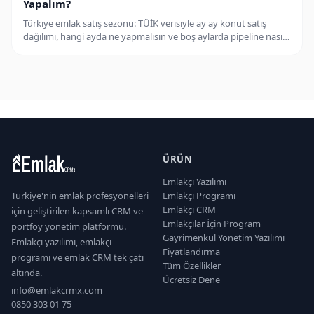
Yapalım?
Türkiye emlak satış sezonu: TÜİK verisiyle ay ay konut satış
dağılımı, hangi ayda ne yapmalısın ve boş aylarda pipeline nasıl
doldurulur? 2026 danışman takvimi.
ÜRÜN
Emlakçı Yazılımı
Türkiye'nin emlak profesyonelleri
Emlakçı Programı
Emlakçı CRM
için geliştirilen kapsamlı CRM ve
Emlakçılar İçin Program
portföy yönetim platformu.
Gayrimenkul Yönetim Yazılımı
Emlakçı yazılımı, emlakçı
Fiyatlandırma
programı ve emlak CRM tek çatı
Tüm Özellikler
altında.
Ücretsiz Dene
info@emlakcrmx.com
0850 303 01 75