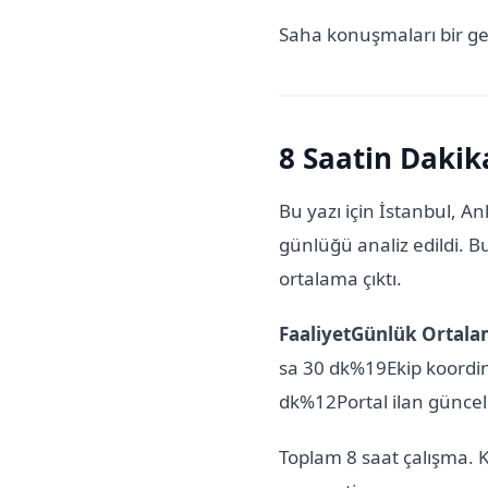
Saha konuşmaları bir ger
8 Saatin Dakik
Bu yazı için İstanbul, 
günlüğü analiz edildi. 
ortalama çıktı.
FaaliyetGünlük Ortal
sa 30 dk%19Ekip koordi
dk%12Portal ilan güncel
Toplam 8 saat çalışma.