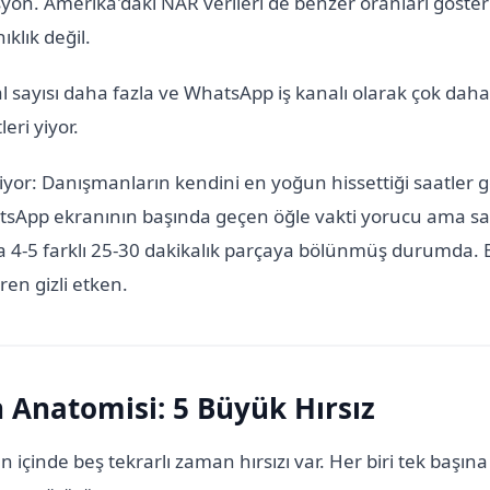
on. Amerika'daki NAR verileri de benzer oranları göster
ıklık değil.
al sayısı daha fazla ve WhatsApp iş kanalı olarak çok daha
eri yiyor.
iyor: Danışmanların kendini en yoğun hissettiği saatler 
sApp ekranının başında geçen öğle vakti yorucu ama sat
a 4-5 farklı 25-30 dakikalık parçaya bölünmüş durumda.
en gizli etken.
n Anatomisi: 5 Büyük Hırsız
n içinde beş tekrarlı zaman hırsızı var. Her biri tek ba