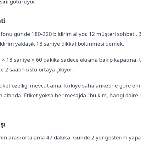
ını götürüyor.
ti
efonu günde 180-220 bildirim alıyor. 12 müşteri sohbeti, 3
ldirim yaklaşık 18 saniye dikkat bölünmesi demek.
im × 18 saniye = 60 dakika sadece ekrana bakıp kapatma.
 2 saatin üstü ortaya çıkıyor.
iket özelliği mevcut ama Türkiye saha anketine göre eml
n altında. Etiket yoksa her mesajda "bu kim, hangi daire 
şı
terim arası ortalama 47 dakika. Günde 2 yer gösterim ya