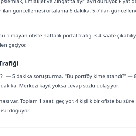
psiemlak, Emlakjet ve Zingat'ta ayrı ayrı duruyor. Fiyat de
ir ilan güncellemesi ortalama 6 dakika. 5-7 ilan güncelle
olmayan ofiste haftalık portal trafiği 3-4 saate çıkabiliy
en geçiyor.
Trafiği
?" — 5 dakika soruşturma. "Bu portföy kime atandı?" — 8 
dakika. Merkezi kayıt yoksa cevap sözlü dolaşıyor.
ı var. Toplam 1 saati geçiyor. 4 kişilik bir ofiste bu süre 
tüsü doğuyor.