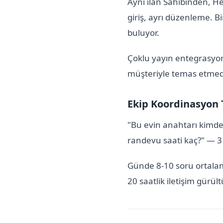
Aynı ilan Sahibinden, He
giriş, ayrı düzenleme. B
buluyor.
Çoklu yayın entegrasyonu 
müşteriyle temas etmed
Ekip Koordinasyon 
"Bu evin anahtarı kimde
randevu saati kaç?" — 3 
Günde 8-10 soru ortalamas
20 saatlik iletişim gürül