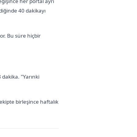
ğişince her portal ayrı
ndiğinde 40 dakikayı
or. Bu süre hiçbir
dakika. "Yarınki
ekipte birleşince haftalık