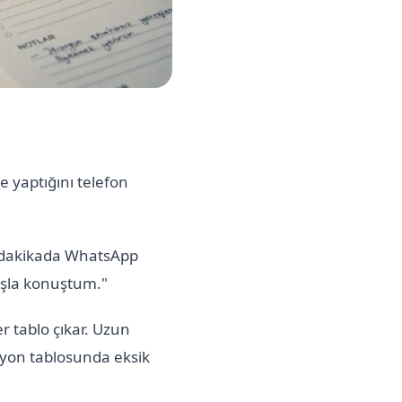
e yaptığını telefon
2 dakikada WhatsApp
aşla konuştum."
 tablo çıkar. Uzun
syon tablosunda eksik