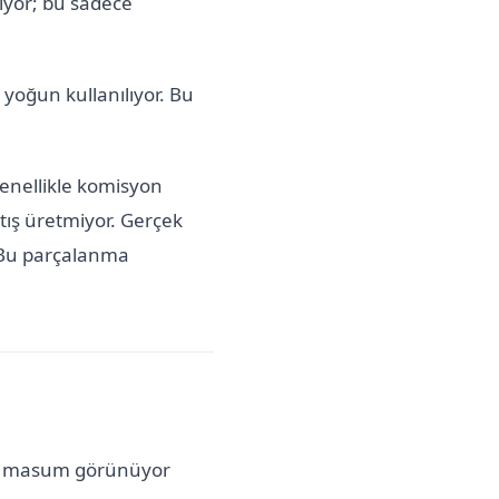
iyor; bu sadece
 yoğun kullanılıyor. Bu
genellikle komisyon
ış üretmiyor. Gerçek
 Bu parçalanma
şına masum görünüyor