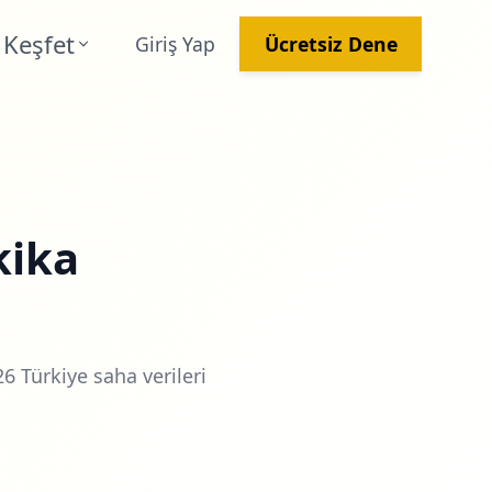
Keşfet
Giriş Yap
Ücretsiz Dene
kika
6 Türkiye saha verileri