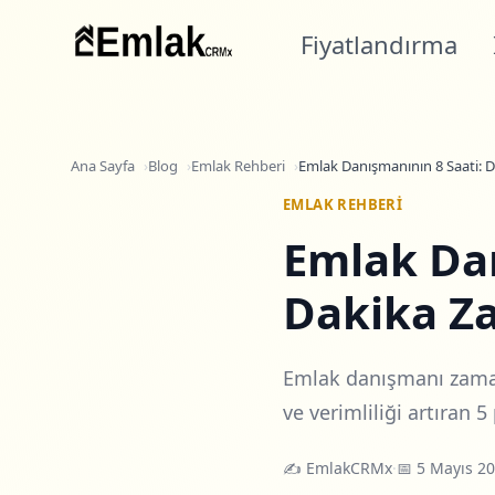
Fiyatlandırma
Ana Sayfa
Blog
Emlak Rehberi
Emlak Danışmanının 8 Saati: D
EMLAK REHBERI
Emlak Dan
Dakika Z
Emlak danışmanı zaman 
ve verimliliği artıran 5
✍️
EmlakCRMx
·
📅 5 Mayıs 2