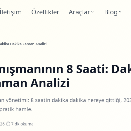
İletişim
Özellikler
Araçlar
Blog
akika Dakika Zaman Analizi
ışmanının 8 Saati: Da
aman Analizi
yönetimi: 8 saatin dakika dakika nereye gittiği, 202
 pratik hamle.
026
·
⏱ 7 dk okuma