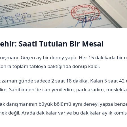
şehir: Saati Tutulan Bir Mesai
nışmanı. Geçen ay bir deney yaptı. Her 15 dakikada bir n
 sonra toplam tabloya baktığında donup kaldı.
net zaman günde sadece 2 saat 18 dakika. Kalan 5 saat 4
edim, Sahibinden'de ilan yeniledim, park aradım, meslekt
lak danışmanının büyük bölümü aynı deneyi yapsa benzer
ek değil. Arada dakikalar var ve bu dakikalar aylık komi