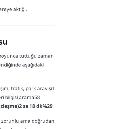
ereye aktığı.
su
ta boyunca tuttuğu zaman
endiğinde aşağıdaki
ım, trafik, park arayışı1
i bilgisi arama58
sözleşme)2 sa 18 dk%29
71 zorunlu ama doğrudan