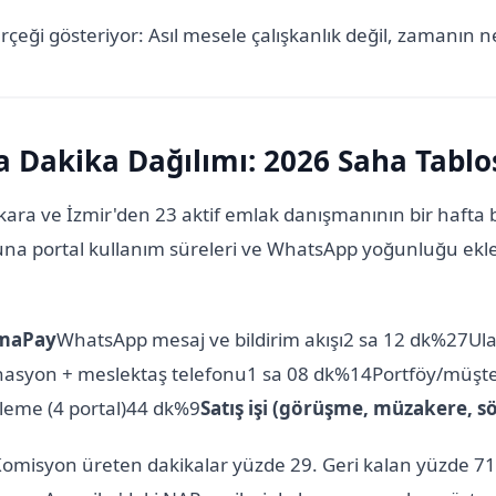
çeği gösteriyor: Asıl mesele çalışkanlık değil, zamanın n
a Dakika Dağılımı: 2026 Saha Tablo
Ankara ve İzmir'den 23 aktif emlak danışmanının bir haf
Buna portal kullanım süreleri ve WhatsApp yoğunluğu ekl
amaPay
WhatsApp mesaj ve bildirim akışı2 sa 12 dk%27Ulaş
nasyon + meslektaş telefonu1 sa 08 dk%14Portföy/müşter
leme (4 portal)44 dk%9
Satış işi (görüşme, müzakere, 
 Komisyon üreten dakikalar yüzde 29. Geri kalan yüzde 