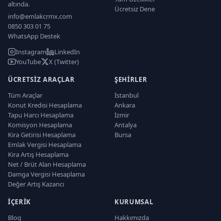
altında.
Ücretsiz Dene
info@emlakcrmx.com
0850 303 01 75
WhatsApp Destek
Instagram
LinkedIn
YouTube
X (Twitter)
ÜCRETSIZ ARAÇLAR
ŞEHIRLER
Tüm Araçlar
İstanbul
Konut Kredisi Hesaplama
Ankara
Tapu Harcı Hesaplama
İzmir
Komisyon Hesaplama
Antalya
Kira Getirisi Hesaplama
Bursa
Emlak Vergisi Hesaplama
Kira Artış Hesaplama
Net / Brüt Alan Hesaplama
Damga Vergisi Hesaplama
Değer Artış Kazancı
İÇERIK
KURUMSAL
Blog
Hakkımızda