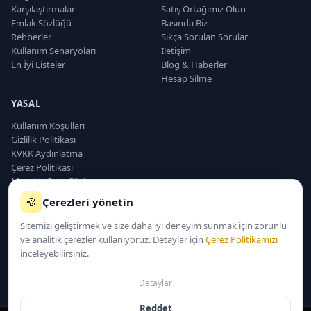
Karşılaştırmalar
Satış Ortağımız Olun
Emlak Sözlüğü
Basında Biz
Rehberler
Sıkça Sorulan Sorular
Kullanım Senaryoları
İletişim
En İyi Listeler
Blog & Haberler
Hesap Silme
YASAL
Kullanım Koşulları
Gizlilik Politikası
KVKK Aydınlatma
Çerez Politikası
Mesafeli Satış Sözleşmesi
Sorumluluk Reddi
🍪
Çerezleri yönetin
Teslimat ve İade
Sitemizi geliştirmek ve size daha iyi deneyim sunmak için zorunlu
ve analitik çerezler kullanıyoruz. Detaylar için
Çerez Politikamızı
inceleyebilirsiniz.
EmlakCRMx © 2025–2026 — Tüm hakları saklıdır.
🔒 SSL Korumalı
🇹🇷 Türkiye'de Geliştirildi
☁️ Bulut Tabanlı
Detaylar
WhatsApp Hattı
Reddet