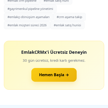
#emlak crm pipeline
#emlak satış huni
#gayrimenkul pipeline yönetimi
#emlakçı dönüşüm aşamaları
#crm aşama takip
#emlak müşteri süreci 2026
#emlak satış hunisi
EmlakCRMx'i Ücretsiz Deneyin
30 gün ücretsiz, kredi kartı gerekmez.
Hemen Başla →