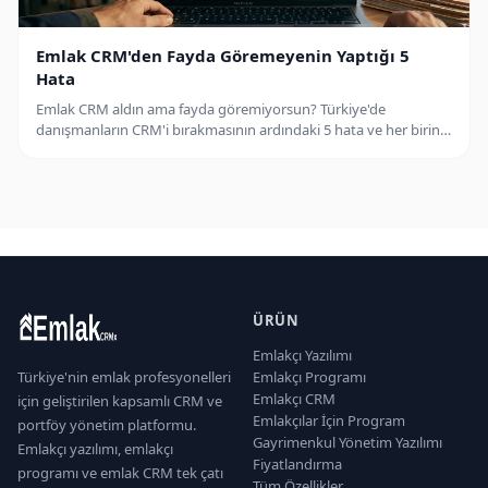
Emlak CRM'den Fayda Göremeyenin Yaptığı 5
Hata
Emlak CRM aldın ama fayda göremiyorsun? Türkiye'de
danışmanların CRM'i bırakmasının ardındaki 5 hata ve her birinin
nasıl önleneceği.
ÜRÜN
Emlakçı Yazılımı
Türkiye'nin emlak profesyonelleri
Emlakçı Programı
Emlakçı CRM
için geliştirilen kapsamlı CRM ve
Emlakçılar İçin Program
portföy yönetim platformu.
Gayrimenkul Yönetim Yazılımı
Emlakçı yazılımı, emlakçı
Fiyatlandırma
programı ve emlak CRM tek çatı
Tüm Özellikler