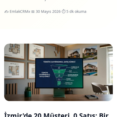
✍️
EmlakCRMx
·
📅 30 Mayıs 2026
·
⏱ 5 dk okuma
İzmir'de 20 Müşteri, 0 Satış: Bir